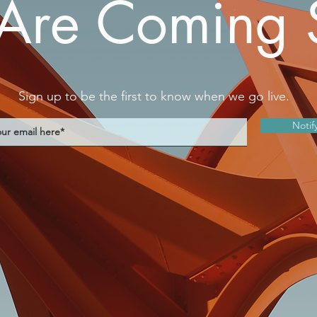
Are Coming 
Sign up to be the first to know when we go live.
Notif