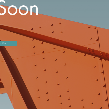
Soon
y Me