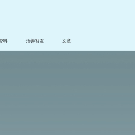
資料
治善智友
文章