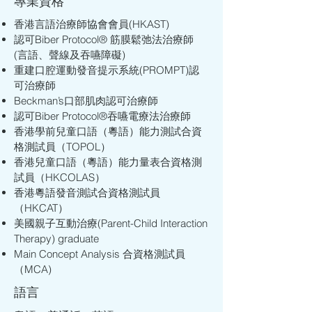
專業資格
病方面擁有2年以上的經驗。他熱衷於
香港言語治療師協會會員(HKAST)
幫助患者提高他們的溝通技巧和生活素
認可Biber Protocol®️ 筋膜鬆弛法治療師
質，對象從兒童到成人。

(言語、聲線及吞嚥障礙)
重建口腔運動發音提示系統(PROMPT)認
李昊亦不斷通過專業發展課程擴展他的
可治療師
知識，緊貼語言治療的最新研究、評估
Beckman’s口部肌肉認可治療師
及治療方法，讓他能運用不同知識為患
認可Biber Protocol®️吞嚥電療法治療師
者制定適切的計劃，以助他們進步。
香港學前兒童口語（粵語）能力測試合資
格測試員（TOPOL）
香港兒童口語（粵語）能力量表合資格測
試員（HKCOLAS）
香港粵語發音測試合資格測試員
（HKCAT）
美國親子互動治療(Parent-Child Interaction
Therapy) graduate
Main Concept Analysis 合資格測試員
（MCA)
語言