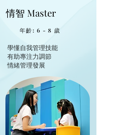
情智 Master
情智 Master
年齡: 6 - 8 歲
學懂自我管理技能
有助專注力調節
情緒管理發展