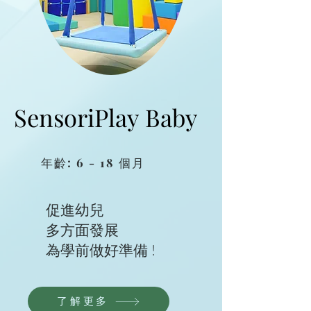
SensoriPlay Baby
SensoriPlay Baby
年齡: 6 - 18 個月
促進幼兒
多方面發展
為學前做好準備 !
了解更多