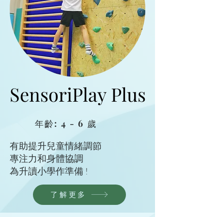
SensoriPlay Plus
SensoriPlay Plus
年齡: 4 - 6 歲
有助提升兒童情緒調節
專注力和身體協調
為升讀小學作準備 !
了解更多